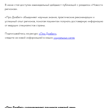
В июне стал доступен еженедельный дайджест публикаций с разделом «Новости
регионов».
«Про Диабет» объединяет научные знания, практические рекомендации и
успешный опыт регионов, помогая пациентам получать достоверную информацию
от ведущих специалистов страны.
Подписывайтесь на ресурс
«Про Диабет»
,
следите за новой информацией в наших
социальных сетях
«Про Диабет» сопровождает пациента каждый день