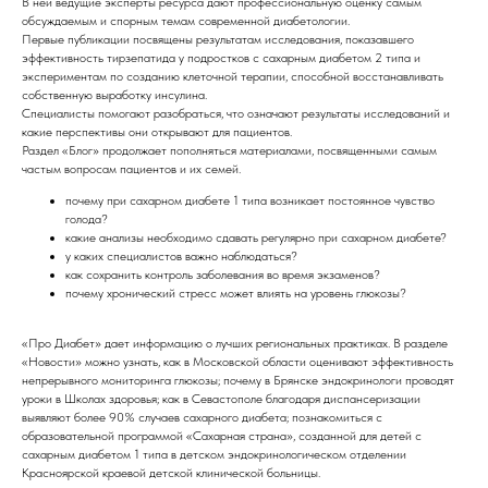
В ней ведущие эксперты ресурса дают профессиональную оценку самым
обсуждаемым и спорным темам современной диабетологии.
Первые публикации посвящены результатам исследования, показавшего
эффективность тирзепатида у подростков с сахарным диабетом 2 типа и
экспериментам по созданию клеточной терапии, способной восстанавливать
собственную выработку инсулина.
Специалисты помогают разобраться, что означают результаты исследований и
какие перспективы они открывают для пациентов.
Раздел «Блог» продолжает пополняться материалами, посвященными самым
частым вопросам пациентов и их семей.
почему при сахарном диабете 1 типа возникает постоянное чувство
голода?
какие анализы необходимо сдавать регулярно при сахарном диабете?
у каких специалистов важно наблюдаться?
как сохранить контроль заболевания во время экзаменов?
почему хронический стресс может влиять на уровень глюкозы?
«Про Диабет» дает информацию о лучших региональных практиках. В разделе
«Новости» можно узнать, как в Московской области оценивают эффективность
непрерывного мониторинга глюкозы; почему в Брянске эндокринологи проводят
уроки в Школах здоровья; как в Севастополе благодаря диспансеризации
выявляют более 90% случаев сахарного диабета; познакомиться с
образовательной программой «Сахарная страна», созданной для детей с
сахарным диабетом 1 типа в детском эндокринологическом отделении
Красноярской краевой детской клинической больницы.