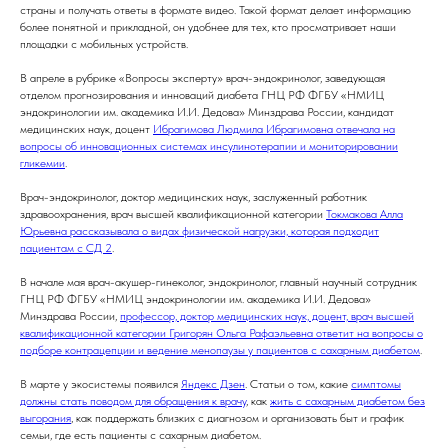
страны и получать ответы в формате видео. Такой формат делает информацию
более понятной и прикладной, он удобнее для тех, кто просматривает наши
площадки с мобильных устройств.
В апреле в рубрике «Вопросы эксперту» врач-эндокринолог, заведующая
отделом прогнозирования и инноваций диабета ГНЦ РФ ФГБУ «НМИЦ
эндокринологии им. академика И.И. Дедова» Минздрава России, кандидат
медицинских наук, доцент
Ибрагимова Людмила Ибрагимовна отвечала на
вопросы об инновационных системах инсулинотерапии и мониторировании
гликемии
.
Врач-эндокринолог, доктор медицинских наук, заслуженный работник
здравоохранения, врач высшей квалификационной категории
Токмакова Алла
Юрьевна рассказывала о видах физической нагрузки, которая подходит
пациентам с СД 2
.
В начале мая врач-акушер-гинеколог, эндокринолог, главный научный сотрудник
ГНЦ РФ ФГБУ «НМИЦ эндокринологии им. академика И.И. Дедова»
Минздрава России,
профессор, доктор медицинских наук, доцент, врач высшей
квалификационной категории Григорян Ольга Рафаэльевна ответит на вопросы о
подборе контрацепции и ведение менопаузы у пациентов с сахарным диабетом
.
В марте у экосистемы появился
Яндекс Дзен
. Статьи о том, какие
симптомы
должны стать поводом для обращения к врачу
, как
жить с сахарным диабетом без
выгорания
, как поддержать близких с диагнозом и организовать быт и график
семьи, где есть пациенты с сахарным диабетом.