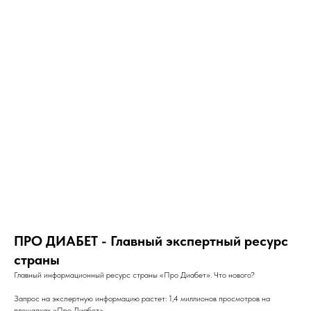
ПРО ДИАБЕТ - Главный экспертный ресурс
страны
Главный информационный ресурс страны «Про Диабет». Что нового?
Запрос на экспертную информацию растет: 1,4 миллионов просмотров на
площадках «Про Диабет».