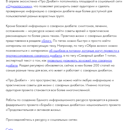
В апреле экосистема «Про Диабет» пополнилась площадкой в социальной сети
«Одноклассники»,
что позволяет расширить охват аудитории и сделать
проверенную информацию о сахарном диабете еще более доступной для
пользователей разных возрастных групп.
Кроме базовой информации о сахарном диабете: симптомах, лечении,
осложнениях – на ресурсе можно найти советы врачей и практические
рекомендации по более узким темам. Практика жизни с сахарным диабетом
представлена в разделе
«Блог».
По тегам можно быстро и просто найти
материалы на интересующую тему. Например, по тегу «Образ жизни» можно
познакомиться с материалом
об ошибках в питании, которые могут привести к
прогрессированию сахарного диабета
, а по тегу «Сахарный диабет 1 типа»,
экспертный текст о том, как
правильно ухаживать за кожей при сахарном
диабете
. Раздел регулярно обновляется, сейчас в нем более 200 статей на
самые разные темы для всех, кто живет и работает с сахарным диабетом.
«Про Диабет» - это пространство, где можно найти любую информацию и
практические советы для жизни с сахарным диабетом. Именно поэтому
аудитория проекта становится все более многочисленной.
Работы по созданию Единого информационного ресурса проводятся в рамках
федерального проекта «Борьба с сахарным диабетом» национального проекта
«Продолжительная и активная жизнь».
Присоединяйтесь к ресурсу и социальным сетям:
Сайт