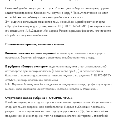
Сахарный диабет не уходит в отпуск. И пока одни собирают чемоданы, другие
задаются вопросами: Как хранить инсулин в жару? Почему постоянно хочется
есть? Можно ли ребёнку с сахарным диабетом в аквапарк?
Эти и другие волнующие пациентов темы каждый день разбирают эксперты
«Про Диабет» — ресурса, созданного ГНЦ РФ ФГБУ «НМИЦ эндокринологии
им. академика И.И. Дедова» Минздрава России в рамках федерального проекта
«Борьба с сахарным диабетом».
Полезные материалы, вышедшие в июне
Важные темы для летнего периода:
помощь при тепловом ударе и укусах
насекомых, безопасный отдых в аквапарке и выбор напитков в жару.
В рубрике «Вопрос эксперту»
подписчики получили ответы на вопросы об
остеопорозе при эндокринопатиях (в том числе при СД) и редких костных
болезнях от врача-эндокринолога, главного научного сотрудника ГНЦ РФ ФГБУ
«НМИЦ эндокринологии им. академика
И.И. Дедова» Минздрава России, доктора медицинских наук, профессора, врача
высшей квалификационной категории Людмилы Яковлевны Рожинской.
Стартовала новая рубрика «ГОВОРЯТ, ЧТО…»
В ней эксперты ресурса дают профессиональную оценку самым обсуждаемым и
спорным темам современной диабетологии. Первые публикации посвящены
результатам исследования тирзепатида у подростков с СД2, без паники и без
преувеличений, и экспериментам по созданию клеточной терапии, способной