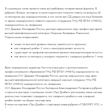
В социальных сетях проекта очень востребованы интерактивные форматы. В
рубрике «Вопрос эксперту» в июне подписчики получили ответы на вопросы об
остеопорозе при эндокринопатиях, в том числе при СД, редких костных болезнях
от врача-эндокринолога, главного научного сотрудника ГНЦ РФ ФГБУ «НМИЦ
эндокринологии им. академика
И.И. Дедова» Минздрава России, доктора медицинских наук, профессора, врача
высшей квалификационной категории Людмилы Яковлевны Рожинской.
Подписчиков интересовало:
может ли высокий уровень глюкозы сделать кости хрупкими;
как сахарный диабет 2 типа и менопауза влияют на кости;
существует ли профилактика влияния приема глюкокортикоидов на кости;
как лечить остеопороз у молодого пациента с сахарным диабетом 1 типа;
Врач-эндокринолог, директор Института высшего и дополнительного
профессионального образования ГНЦ РФ ФГБУ «НМИЦ эндокринологии им.
академика И.И. Дедова» Минздрава России, доктор медицинских наук, врач
высшей квалификационной категории, ведущий научный сотрудник ГНЦ РФ
ФГБУ «НМИЦ эндокринологии им. академика
И.И. Дедова» Минздрава России Екатерина Александровна Пигарова в рубрика
«спросите доктора» социальных сетей «Про Диабет» рассказала, какие методы
диагностики позволяют определить тип сахарного диабета и как сахарный
диабет влияет на общее самочувствие.
В июне на портале «Про Диабет» стартовала новая рубрика «ГОВОРЯТ, ЧТО…».