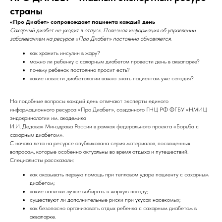
страны
«Про Диабет» сопровождает пациента каждый день
Сахарный диабет не уходит в отпуск. Полезная информация об управлении
заболеванием на ресурсе «Про Диабет» постоянно обновляется.
как хранить инсулин в жару?
можно ли ребенку с сахарным диабетом провести день в аквапарке?
почему ребенок постоянно просит есть?
какие новости диабетологии важно знать пациентам уже сегодня?
На подобные вопросы каждый день отвечают эксперты единого
информационного ресурса «Про Диабет», созданного ГНЦ РФ ФГБУ «НМИЦ
эндокринологии им. академика
И.И. Дедова» Минздрава России в рамках федерального проекта «Борьба с
сахарным диабетом».
С начала лета на ресурсе опубликована серия материалов, посвященных
вопросам, которые особенно актуальны во время отдыха и путешествий.
Специалисты рассказали:
как оказывать первую помощь при тепловом ударе пациенту с сахарным
диабетом;
какие напитки лучше выбирать в жаркую погоду;
существуют ли дополнительные риски при укусах насекомых;
как безопасно организовать отдых ребенка с сахарным диабетом в
аквапарке.