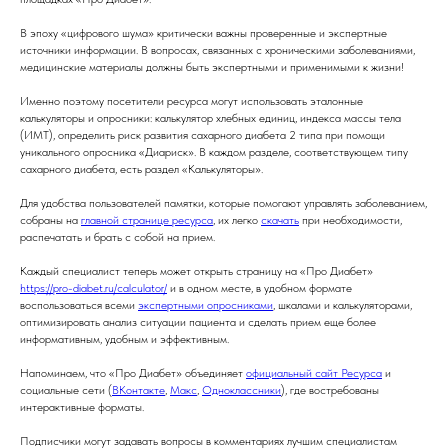
В эпоху «цифрового шума» критически важны проверенные и экспертные
источники информации. В вопросах, связанных с хроническими заболеваниями,
медицинские материалы должны быть экспертными и применимыми к жизни!
Именно поэтому посетители ресурса могут использовать эталонные
калькуляторы и опросники: калькулятор хлебных единиц, индекса массы тела
(ИМТ), определить риск развития сахарного диабета 2 типа при помощи
уникального опросника «Диариск». В каждом разделе, соответствующем типу
сахарного диабета, есть раздел «Калькуляторы».
Для удобства пользователей памятки, которые помогают управлять заболеванием,
собраны на
главной странице ресурса
, их легко
скачать
при необходимости,
распечатать и брать с собой на прием.
Каждый специалист теперь может открыть страницу на «Про Диабет»
https://pro-diabet.ru/calculator/
и в одном месте, в удобном формате
воспользоваться всеми
экспертными опросниками
, шкалами и калькуляторами,
оптимизировать анализ ситуации пациента и сделать прием еще более
информативным, удобным и эффективным.
Напоминаем, что «Про Диабет» объединяет
официальный сайт Ресурса
и
социальные сети (
ВКонтакте
,
Макс
,
Одноклассники
), где востребованы
интерактивные форматы.
Подписчики могут задавать вопросы в комментариях лучшим специалистам