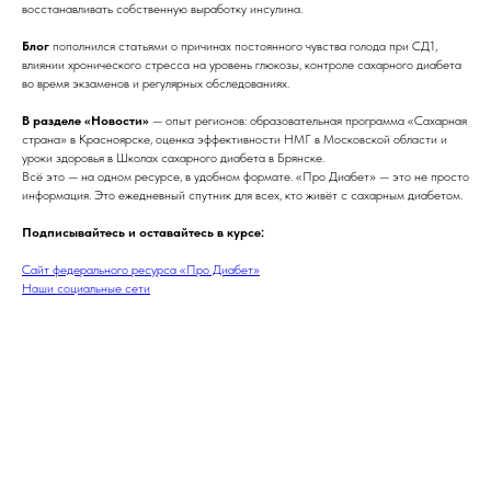
восстанавливать собственную выработку инсулина.
Блог
пополнился статьями о причинах постоянного чувства голода при СД1,
влиянии хронического стресса на уровень глюкозы, контроле сахарного диабета
во время экзаменов и регулярных обследованиях.
В разделе «Новости»
— опыт регионов: образовательная программа «Сахарная
страна» в Красноярске, оценка эффективности НМГ в Московской области и
уроки здоровья в Школах сахарного диабета в Брянске.
Всё это — на одном ресурсе, в удобном формате. «Про Диабет» — это не просто
информация. Это ежедневный спутник для всех, кто живёт с сахарным диабетом.
Подписывайтесь и оставайтесь в курсе:
Сайт федерального ресурса «Про Диабет»
Наши социальные сети