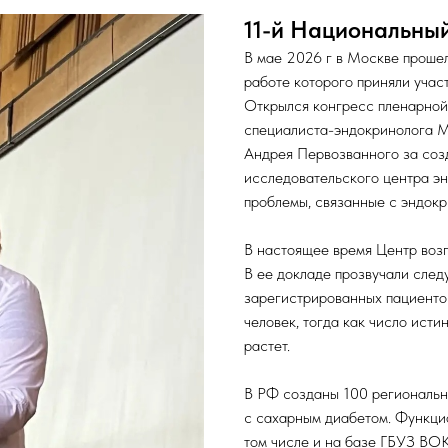
11-й Национальны
В мае 2026 г в Москве прошел
работе которого приняли учас
Открылся конгресс пленарной
специалиста-эндокринолога М
Андрея Первозванного за со
исследовательского центра эн
проблемы, связанные с эндокр
В настоящее время Центр воз
В ее докладе прозвучали след
зарегистрированных пациенто
человек, тогда как число исти
растет.
В РФ созданы 100 региональн
с сахарным диабетом. Функци
том числе и на базе ГБУЗ ВОК