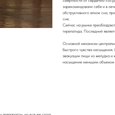
смертности от сердечно-сосу
зарекомендовали себя и в леч
обструктивного апное сна, пр
сне.
Сейчас на рынке преобладают
тирепатида. Последний являет
Основной механизм центральн
быстрого чувства насыщения.
эвакуации пищи из желудка и 
насыщение меньшим объемом 
 препаратом, но все же стоит