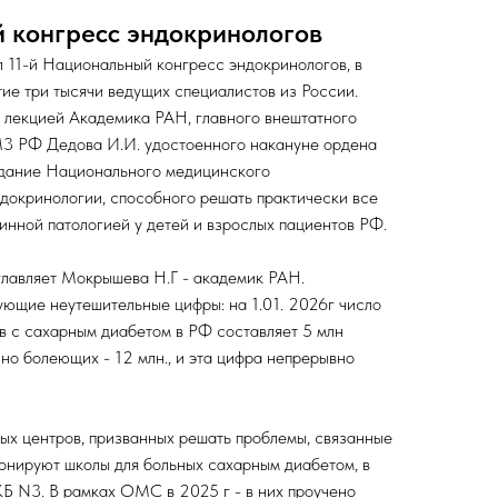
й конгресс эндокринологов
 11-й Национальный конгресс эндокринологов, в
тие три тысячи ведущих специалистов из России.
 лекцией Академика РАН, главного внештатного
3 РФ Дедова И.И. удостоенного накануне ордена
здание Национального медицинского
докринологии, способного решать практически все
инной патологией у детей и взрослых пациентов РФ.
главляет Мокрышева Н.Г - академик РАН.
ующие неутешительные цифры: на 1.01. 2026г число
в с сахарным диабетом в РФ составляет 5 млн
нно болеющих - 12 млн., и эта цифра непрерывно
ых центров, призванных решать проблемы, связанные
онируют школы для больных сахарным диабетом, в
Б N3. В рамках ОМС в 2025 г - в них проучено