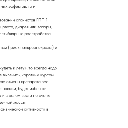
чных эффектов, то и
зовании агонистов ГПП 1
 рвота, диарея или запоры,
естиблярные расстройства -
ом ( риск панкреонекроза!) и
удеть к лету», то всегда надо
е вылечить, коротким курсом
сле отмены препарата вес
 навыки, будет избегать
 и в целом вести не очень
шечной массы.
 физической активности в