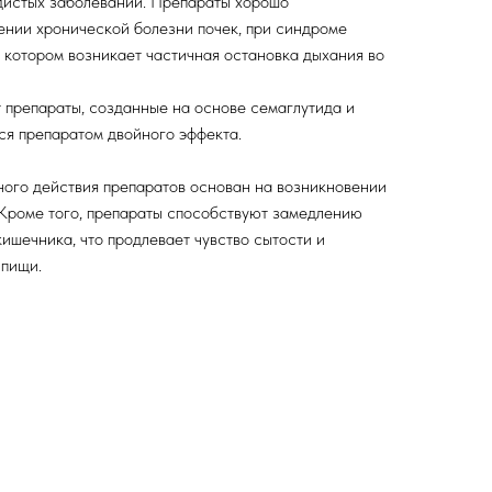
дистых заболеваний. Препараты хорошо
ении хронической болезни почек, при синдроме
и котором возникает частичная остановка дыхания во
 препараты, созданные на основе семаглутида и
ся препаратом двойного эффекта.
ого действия препаратов основан на возникновении
 Кроме того, препараты способствуют замедлению
кишечника, что продлевает чувство сытости и
пищи.