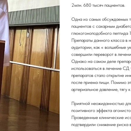
2млн. 680 тысяч пациентов.
Одна из самых обсуждаемых т
пациентов с сахарным диабет
глюкогоноподобного пептида 1
Препараты данного класса в 
аудитории, как « волшебные у
совершили переворот в лечен
Однако на самом деле препар
использоваться в лечение СД 
препаратов стало открытие и
после приема пищи. Помимо эт
артериальное давление, тягу 
Приятной неожиданностью для
позитивного эффекта агонист
Проведенные клинические исс
подтвердили снижение риска в