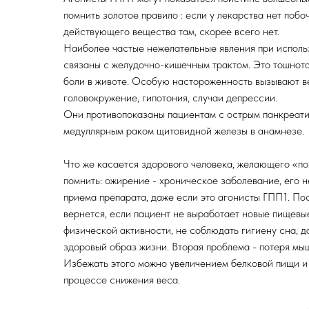
помнить золотое правило : если у лекарства нет побо
действующего вещества там, скорее всего нет.
Наиболее частые нежелательные явления при исполь
связаны с желудочно-кишечным трактом. Это тошнота,
боли в животе. Особую настороженность вызывают в
головокружение, гипотония, случаи депрессии.
Они противопоказаны пациентам с острым панкреатит
медуллярным раком щитовидной железы в анамнезе.
Что же касается здорового человека, желающего «пох
помнить: ожирение - хроническое заболевание, его н
приема препарата, даже если это агонисты ГПП1. По
вернется, если пациент не выработает новые пищевые
физической активности, не соблюдать гигиену сна, да
здоровый образ жизни. Вторая проблема - потеря мы
Избежать этого можно увеличением белковой пищи и
процессе снижения веса.