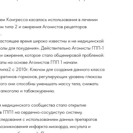
ем Конгресса касалась использования в лечении
ом типа 2 и ожирения Агонистов рецепторов
.
настоящее время широко известны и не медицинской
колы для похудения». Действительно Агонисты ГПП-1
ии ожирения, которое стало общемировой проблемой.
аты на основе Агонистов ГПП 1 начали
типа2 с 2010г. Ключом для создания данного класса
нкретинов-гормонов, регулирующих уровень глюкозы
ого они способны уменьшать массу тела, снижать
к алкоголю и табакокурению.
 медицинского сообщества стало открытие
ов ГПП1 на сердечно-сосудистую систему.
ледования с использованием данных препаратов
озникновения инфаркта миокарда, инсульта и