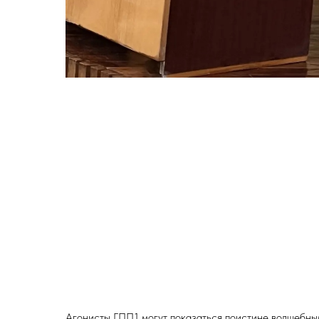
Агонисты ГПП1 могут показаться поистине волшебным