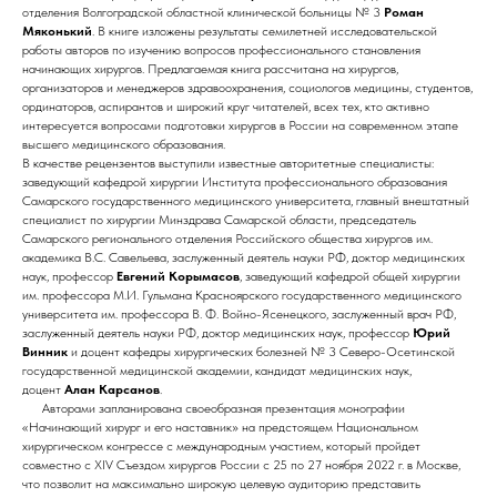
отделения Волгоградской областной клинической больницы № 3
Роман
Мяконький
. В книге изложены результаты семилетней исследовательской
работы авторов по изучению вопросов профессионального становления
начинающих хирургов. Предлагаемая книга рассчитана на хирургов,
организаторов и менеджеров здравоохранения, социологов медицины, студентов,
ординаторов, аспирантов и широкий круг читателей, всех тех, кто активно
интересуется вопросами подготовки хирургов в России на современном этапе
высшего медицинского образования.
В качестве рецензентов выступили известные авторитетные специалисты:
заведующий кафедрой хирургии Института профессионального образования
Самарского государственного медицинского университета, главный внештатный
специалист по хирургии Минздрава Самарской области, председатель
Самарского регионального отделения Российского общества хирургов им.
академика В.С. Савельева, заслуженный деятель науки РФ, доктор медицинских
наук, профессор
Евгений Корымасов
, заведующий кафедрой общей хирургии
им. профессора М.И. Гульмана Красноярского государственного медицинского
университета им. профессора В. Ф. Войно-Ясенецкого, заслуженный врач РФ,
заслуженный деятель науки РФ, доктор медицинских наук, профессор
Юрий
Винник
и доцент кафедры хирургических болезней № 3 Северо-Осетинской
государственной медицинской академии, кандидат медицинских наук,
доцент
Алан Карсанов
.
Авторами запланирована своеобразная презентация монографии
«Начинающий хирург и его наставник» на предстоящем Национальном
хирургическом конгрессе с международным участием, который пройдет
совместно с XIV Съездом хирургов России с 25 по 27 ноября 2022 г. в Москве,
что позволит на максимально широкую целевую аудиторию представить