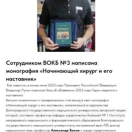
Сотрудником ВОКБ №3 написана
монография «Начинающий хирург и его
наставник»
Как известно, в конце июня 2023 года Президент Российской Федерации
Владимир Путин подписал Указ об объявлении 2023 года Годом педагога и
наставника.
Весьма символичным и своевременным стал выход в свет монографии
«Начинающий хирург и его наставник», напечатанной в издательстве
Волгоградского государственного медицинского университета, авторский тандем
которой, составили профессор кафедры хирургических болезней № 1 Института
непрерывного медицинского и фармацевтического образования Волгоградского
государственного медицинского университета, заслуженный врач РФ, доктор
медицинских наук, профессор
Александр Быков
и хирург хирургического