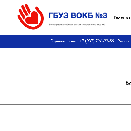
Главная
Горячяя линия: +7 (937) 726-32-59 · Регист
Б