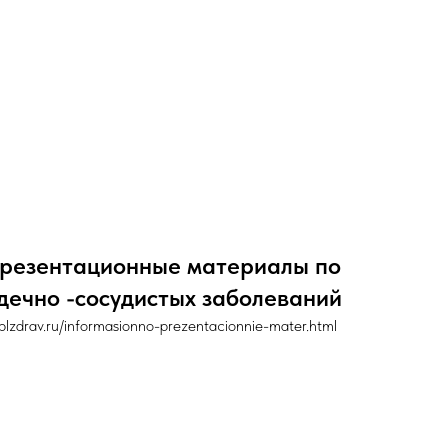
резентационные материалы по
дечно -сосудистых заболеваний
lzdrav.ru/informasionno-prezentacionnie-mater.html